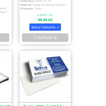
Cobertura:
Verniz UV 1/0
Material:
Cartão DuoDesign 250g/m²
ecial
Produção:
2 dias
50g/m²
a partir de:
R$ 48,00
Baixar Gabarito
COMPRAR 🚀