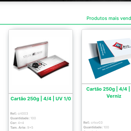
Produtos mais ven
Cartão 250g | 4/4 
Verniz
Cartão 250g | 4/4 | UV 1/0
Ref.:
crt003
Quantidade:
100
Ref.:
crtsv03
Cor:
4x4
Quantidade:
100
Tam. Arte:
9x5