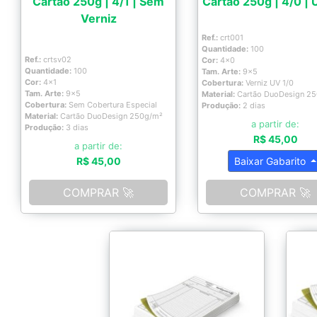
Cartão 250g | 4/1 | Sem
Cartão 250g | 4/0 | 
Verniz
Ref.:
crt001
Quantidade:
100
Ref.:
crtsv02
Cor:
4x0
Quantidade:
100
Tam. Arte:
9x5
Cor:
4x1
Cobertura:
Verniz UV 1/0
Tam. Arte:
9x5
Material:
Cartão DuoDesign 2
Cobertura:
Sem Cobertura Especial
Produção:
2 dias
Material:
Cartão DuoDesign 250g/m²
a partir de:
Produção:
3 dias
R$ 45,00
a partir de:
R$ 45,00
Baixar Gabarito
COMPRAR 🚀
COMPRAR 🚀