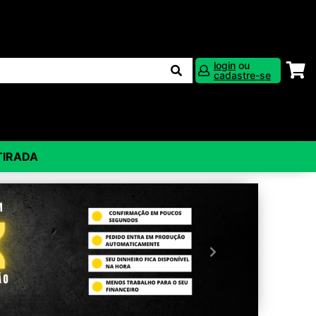
login
ou
cadastre-se
TIRADA