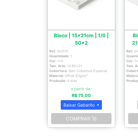
Bloco | 15x21cm | 1/0 |
Bl
50x2
21
Ref.:
blc010
Ref.:
bl
Quantidade:
1
Quanti
Cor:
1x0
Cor:
1
Tam. Arte:
14.85x21
Tam. A
Cobertura:
Sem Cobertura Especial
Cobert
Material:
Offset 63g/m²
Materi
Produção:
4 dias
Produ
a partir de:
R$ 75,00
Baixar Gabarito
COMPRAR 🚀