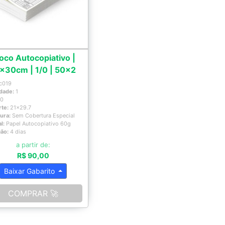
oco Autocopiativo |
x30cm | 1/0 | 50x2
c019
dade:
1
x0
rte:
21x29.7
ura:
Sem Cobertura Especial
al:
Papel Autocopiativo 60g
ção:
4 dias
a partir de:
R$ 90,00
Baixar Gabarito
COMPRAR 🚀