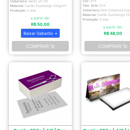
Cor:
4x4
Cobertura:
Verniz UV 1/0
Tam. Arte:
9x5
Material:
Cartão DuoDesign 250g/m²
Cobertura:
Sem Cobertura Esp
Produção:
2 dias
Material:
Cartão DuoDesign 2
a partir de:
Produção:
3 dias
R$ 50,00
a partir de:
Baixar Gabarito
R$ 48,00
COMPRAR 🚀
COMPRAR 🚀