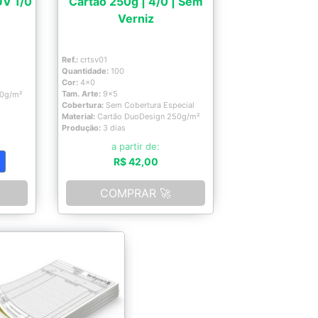
UV 1/0
Cartão 250g | 4/0 | Sem
Verniz
Ref.:
crtsv01
Quantidade:
100
Cor:
4x0
Tam. Arte:
9x5
50g/m²
Cobertura:
Sem Cobertura Especial
Material:
Cartão DuoDesign 250g/m²
Produção:
3 dias
a partir de:
R$ 42,00
COMPRAR 🚀